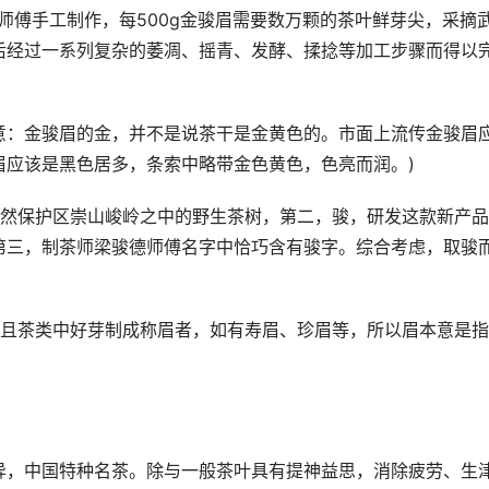
师傅手工制作，每500g金骏眉需要数万颗的茶叶鲜芽尖，采摘
后经过一系列复杂的萎凋、摇青、发酵、揉捻等加工步骤而得以
意：金骏眉的金，并不是说茶干是金黄色的。市面上流传金骏眉
眉应该是黑色居多，条索中略带金色黄色，色亮而润。)
自然保护区崇山峻岭之中的野生茶树，第二，骏，研发这款新产
第三，制茶师梁骏德师傅名字中恰巧含有骏字。综合考虑，取骏
，且茶类中好芽制成称眉者，如有寿眉、珍眉等，所以眉本意是
异，中国特种名茶。除与一般茶叶具有提神益思，消除疲劳、生