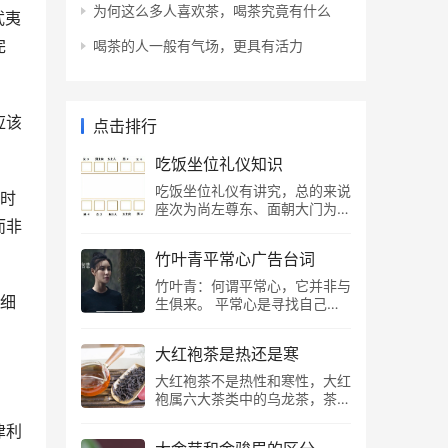
为何这么多人喜欢茶，喝茶究竟有什么
武夷
完
喝茶的人一般有气场，更具有活力
应该
点击排行
吃饭坐位礼仪知识
吃饭坐位礼仪有讲究，总的来说
品时
座次为尚左尊东、面朝大门为
而非
尊。若是圆桌，则正对大门为主
客，主客左右手边的位置以离主
竹叶青平常心广告台词
客的距离来看，越靠主客位置越
尊，相同距离则左侧尊于右侧。
竹叶青：何谓平常心，它并非与
若为八仙桌，如有正对大门的座
指细
生俱来。 平常心是寻找自己与
位，则正对大门一侧右位为主
世界相处的过程，是直面生命的
客。如果非正对大门，则面东的
智慧。 历练方的平常心。 茶文
一侧右席为首席。 吃饭坐位礼
大红袍茶是热还是寒
化，是中国文化的一部分，沉淀
仪常识 1.坐次 总的来讲，座次
了种种内涵，呈现的是返璞归真
大红袍茶不是热性和寒性，大红
是“尚左尊东”、“面朝大门为
的平常心境界；饮茶的感受则是
袍属六大茶类中的乌龙茶，茶性
尊”。若是圆桌，则正对大门的
在忙碌的生活中，辟出一方自己
平和，大红袍主产于福建武夷
为主客，主客左右手边的位置，
津利
的天地，以平常心对待世事；平
山，核心产地位于武夷山的慧苑
则以离主客的距离来看，越靠近
常心的价值观，也帮助人们在浮