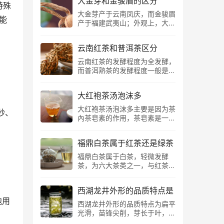
大金芽和金骏眉的区分
坑、牛栏坑、大坑口、流香涧、
特殊
主客位置越尊，相同距离则左侧
躁的社会中，保留一份纯真。
悟源涧等地，同时大红袍亦具有
大金芽产于云南凤庆，而金骏眉
尊于右侧。 若为八仙桌，如果
在画面演绎上，通过场景的自然
能
显著的岩骨花香、柔顺、甘甜、
产于福建武夷山；外观上，大金
有正对大门的座位，则正对大门
承接，融合竹叶青茶的产品特性
细腻特点。 从狭义上来说，大
芽全身金毫显露，茶芽肥硕，笔
一侧的右位为主客。如果不正对
灵活展现，引起消费者的共鸣。
红袍指的是我们熟知的九龙窠母
直如针，而金骏眉外观紧细，金
大...
而这些正构成了竹叶青品牌所具
树大红袍。当年送给尼克松的
云南红茶和普洱茶区分
黄黑三色相间；汤色上，大金芽
有的高度文化价值，正可谓：非
茶，就是出自这六棵母树之上。
呈红黄色，而金骏眉呈金黄色；
云南红茶的发酵程度为全发酵，
常事，平常心。 ...
六棵茶树的产量，大家可想而
口感上，滇红呈麦芽糖香，滋味
而普洱熟茶的发酵程度一般是五
知。 据现代科学的“滴血验亲”，
浓醇，而金骏眉为蜜香，花香，
至八分；云南红茶口感醇滑细
那六株母树的品种，分别是奇
口感顺滑香甜。 大金芽和金骏
腻，质感饱满且醇和，而普洱熟
丹、北斗、雀舌。但母树大红袍
眉有什么区别 大金芽（红茶）
大红袍茶汤泡沫多
茶口感醇厚，独具陈香且醇浓细
早已停止了采摘，我们现在能喝
产地：主产于云南勐海、凤庆等
滑，饱满丰润；云南红多以散茶
大红袍茶汤泡沫多主要是因为茶
到的大红袍，是由武夷名丛无性
秒、
地 原料：云南大叶种芽头 滇红
的形式存在，而普洱熟茶则有散
內茶皂素的作用，茶皂素是一类
繁殖的推广而来。 1994年，大
是红茶中的一大类，是工夫红茶
茶、沱茶、砖茶、饼茶等多种形
结构复杂的糖苷类化合物，茶皂
红袍名丛无性繁育加工技术，
中“浓、强、鲜”的代表。滇红根
式。 云南红茶和普洱茶区别：
素味苦而辛辣，可稍溶于温水，
正...
据原料及做形又分为金螺、松
工艺 一般来说，对于滇红茶来
福鼎白茶属于红茶还是绿茶
PH值5.6~5.7之间呈微酸性，
针、金芽、古红四类，四者各具
说，工艺是造成红茶和熟茶区别
具有很强的起泡力，而冲泡大红
福鼎白茶属于白茶，轻微发酵
特色，各有千秋。 其中大金
的最关键因素，从原料上来说，
袍时，茶內的茶皂素物质大量析
茶，为六大茶类之一，与红茶、
芽：分直芽与半弯两种外形，是
大叶种茶可以做成普洱茶也可以
出，从而造成泡沫多的正常现
绿茶并无归属关系，福鼎白茶主
采摘单芽精制而成。 全身金毫
做成红茶 ，同样的原料，区别
象。 茶皂素，又名茶皂甙，是
产于福鼎点头镇、白琳镇、磻溪
显露，茶芽肥硕，笔直如...
的关键就在于工艺。熟茶的制作
山茶科植物中含有的一类天然糖
西湖龙井外形的品质特点是
镇、太姥山镇等地，其茶工艺简
工艺是：鲜叶—萎凋—杀青—揉
苷化合物，是一类齐墩果烷型五
泡用
单，只经过萎凋、干燥工艺制
西湖龙井外形的品质特点为扁平
捻—晒青—渥堆发酵—干燥—分
环三萜皂苷的混合物，基本结构
成，具有“越陈越香”的特征，而
光滑，苗锋尖削，芽长于叶，色
筛—挑拣—蒸压成形。 滇红茶
由皂苷元、糖体、有机酸三部分
根据采摘嫩度的不同，福鼎白茶
泽嫩绿，体表无茸毛，其汤色嫩
制作工艺：鲜叶—萎凋—揉捻—