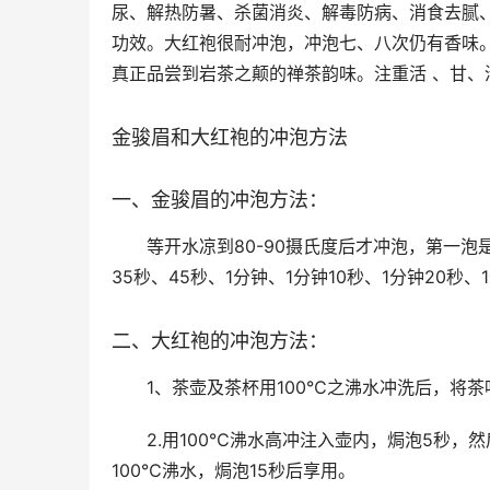
尿、解热防暑、杀菌消炎、解毒防病、消食去腻
功效。大红袍很耐冲泡，冲泡七、八次仍有香味。
真正品尝到岩茶之颠的禅茶韵味。注重活 、甘、
金骏眉和大红袍的冲泡方法
一、金骏眉的冲泡方法：
等开水凉到80-90摄氏度后才冲泡，第一泡
35秒、45秒、1分钟、1分钟10秒、1分钟20秒、
二、大红袍的冲泡方法：
1、茶壶及茶杯用100℃之沸水冲洗后，将
2.用100℃沸水高冲注入壶内，焗泡5秒，
100℃沸水，焗泡15秒后享用。