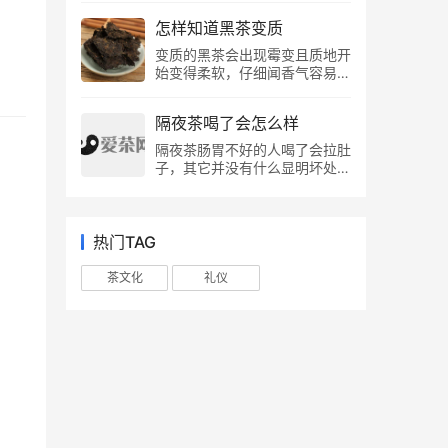
组成。 茶皂素具有山茶属植物
又分为白毫银针、白牡丹、贡
绿明亮，豆香浓郁，滋味清爽浓
发酵...
皂苷的通性，味苦而辛辣，能起
眉、寿眉四种。 白茶的特征：
怎样知道黑茶变质
醇，叶底嫩绿完整。 西湖龙井
泡，茶皂素的结晶不溶于乙醚、
白茶属微发酵茶，是中国茶农创
茶特点： 春茶的西湖龙井和浙
变质的黑茶会出现霉变且质地开
氯仿、丙酮苯、石油醚等溶剂，
制的传统名茶。中国六大茶类之
江龙井外观平坦光滑，幼苗锋
始变得柔软，仔细闻香气容易带
难溶于冷水、无水乙醇和无水甲
一。指一种采摘后，不经杀青或
利，芽比叶长，颜色浅绿色，体
有类似植物腐败的味道，冲泡后
醇，但是，可稍溶于温水、二硫
揉捻，只经过晒或文火干燥后加
表无绒毛。汤是浅绿色(黄色)和
汤色混浊，饮用后有“麻、挂
化碳和醋...
工的茶。具有外形芽毫完整，满
明亮的。栗香或嫩栗香，但有些
隔夜茶喝了会怎么样
喉、叮喉”的刺激感，再看叶底
身披毫，毫香清鲜，汤色黄绿清
茶有很高的火香；味道新鲜或醇
较为木讷，缺乏弹性，一捏即
隔夜茶肠胃不好的人喝了会拉肚
澈，滋味清淡回甘的的品质特
厚。叶子的底部是绿色的，仍然
碎。 变质的黑茶不仅是经济上
子，其它并没有什么显明坏处。
点。 白茶因其成品茶多为芽
完好无损。 其他等级的龙井
的损失，更对身体不友好，茶友
虽然隔夜茶中的茶多酚含量下
头，满披白毫，如银似雪而得
茶，随着品级的下降，色泽从浅
们可以通过看、闻、摸来甄别。
降，但依然会对细菌产生抑制作
名。主要产区在...
绿色到绿色再到深绿色，茶身由
1、看看黑茶表面是否异常 黑茶
用，隔夜茶偶尔喝点对健康也不
小变大，茶条由光滑变粗糙。香
虽然色泽较深，但干净的黑茶通
会怎么样。 未变质的隔夜茶，
热门TAG
气由嫩而凉变为浓而粗，4级茶
常颜色较为乌润，而发霉的黑茶
在医疗上自有妙用： 1、茶水放
开始有粗的味道。叶的底部从嫩
可能会出现黑霉、绿霉、灰霉、
久之后会变成红棕色，这是因为
茶文化
礼仪
芽变为对生叶，颜色从浅黄色变
白霉等霉变特征。 不过，如果
茶多酚氧化得原因，而茶多酚是
为绿色再变为黄褐...
黑茶是由于在湿度过大的环境中
具有非常好的抗癌抗氧化的功
存放过长，而使茶表面生成白
效。并且它还可以抗菌消炎，如
毛，此时可及时擦掉或是取出到
果眼睛有红血丝，直接用隔夜茶
通风干燥的地方晾晒，几天后发
洗眼睛即可缓解。 2、隔夜茶水
出的霉毛会自然消失。 这类表
里含有的蒜素可以治疗口腔炎、
层...
湿疹以及牙龈出血等问题，直接
用隔夜茶漱口就可以缓解。 3、
如果肌肤有瘙痒的问题，可以用