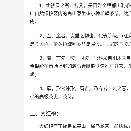
1、金骏眉之所以名贵，是因为全程都由制茶
山自然保护区内的高山原生态小种新鲜茶芽，然
成。
2、金，金者，贵重之物也，代表等级。(注
是金黄色，金黄色绒毛多乃是误传。正宗的金骏
3、骏，首先，骏，同峻，原料采自桐木关
希望能在市场上能如骏马奔腾般快速推广开来，
峻。
4、眉，形容外形，眉者，乃寿者长久之意
小的高级茶尖、茶芽。
二、大红袍：
大红袍产于福建武夷山，属乌龙茶，品质优