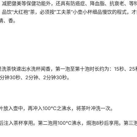
、减肥健美等保健功能外，还具有防癌症、降血脂、抗衰老、等
品饮“大红袍”茶，必须按“工夫茶”小壶小杯细品慢饮的程式，才
清、香。
是洗茶快速出水洗杯闻香，第一泡至第十泡时长约为：15秒、25
1分钟30秒、2分钟、2分钟30秒。
茶叶放入壶中，再冲入100℃之沸水，将茶叶冲洗一次。
然后注入茶杯享用。第二泡用100℃沸水，焗泡8秒后享用。第三