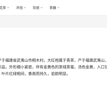
花茶
冲泡
存放
茶器
产于福建省武夷山市桐木村。大红袍属于青茶，产于福建武夷山
珍品，外形细小紧密，伴有金黄色的茶绒茶毫，汤色金黄，入口
，叶片红绿相间，香高而持久，岩韵明显。