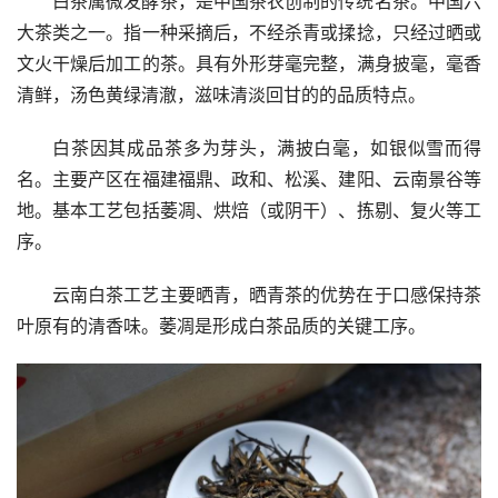
白茶属微发酵茶，是中国茶农创制的传统名茶。中国六
大茶类之一。指一种采摘后，不经杀青或揉捻，只经过晒或
文火干燥后加工的茶。具有外形芽毫完整，满身披毫，毫香
清鲜，汤色黄绿清澈，滋味清淡回甘的的品质特点。
白茶因其成品茶多为芽头，满披白毫，如银似雪而得
名。主要产区在福建福鼎、政和、松溪、建阳、云南景谷等
地。基本工艺包括萎凋、烘焙（或阴干）、拣剔、复火等工
序。
云南白茶工艺主要晒青，晒青茶的优势在于口感保持茶
叶原有的清香味。萎凋是形成白茶品质的关键工序。