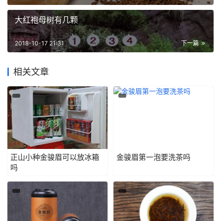
大红袍母树有几颗
2018-10-17 21:31
下一篇
相关文章
正山小种金骏眉可以放冰箱
金骏眉第一泡要洗茶吗
吗