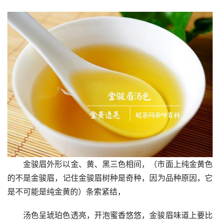
金骏眉外形以金、黄、黑三色相间，（市面上纯金黄色
的不是金骏眉，记住金骏眉树种是奇种，因为品种原因，它
是不可能是纯金黄的）条索紧结，
汤色呈琥珀色透亮，开泡蜜香悠悠，金骏眉味道上要比