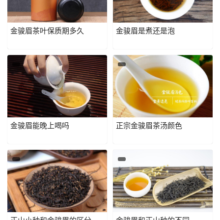
金骏眉茶叶保质期多久
金骏眉是煮还是泡
金骏眉能晚上喝吗
正宗金骏眉茶汤颜色