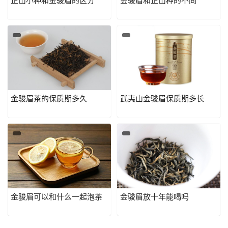
正山小种和金骏眉的区分
金骏眉和正山种的不同
金骏眉茶的保质期多久
武夷山金骏眉保质期多长
金骏眉可以和什么一起泡茶
金骏眉放十年能喝吗