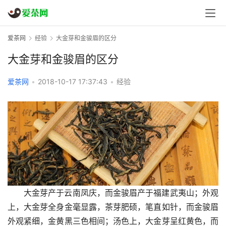
爱茶网
经验
大金芽和金骏眉的区分
大金芽和金骏眉的区分
爱茶网
•
2018-10-17 17:37:43
•
经验
大金芽产于云南凤庆，而金骏眉产于福建武夷山；外观
上，大金芽全身金毫显露，茶芽肥硕，笔直如针，而金骏眉
外观紧细，金黄黑三色相间；汤色上，大金芽呈红黄色，而