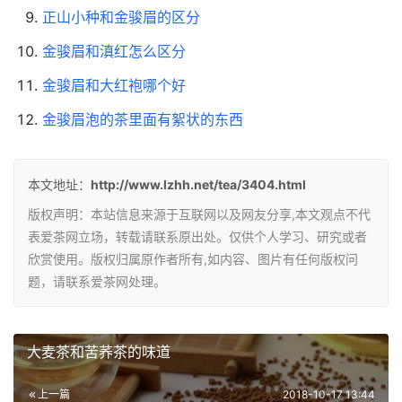
正山小种和金骏眉的区分
金骏眉和滇红怎么区分
金骏眉和大红袍哪个好
金骏眉泡的茶里面有絮状的东西
本文地址：
http://www.lzhh.net/tea/3404.html
版权声明：本站信息来源于互联网以及网友分享,本文观点不代
表爱茶网立场，转载请联系原出处。仅供个人学习、研究或者
欣赏使用。版权归属原作者所有,如内容、图片有任何版权问
题，请联系爱茶网处理。
大麦茶和苦荞茶的味道
上一篇
2018-10-17 13:44