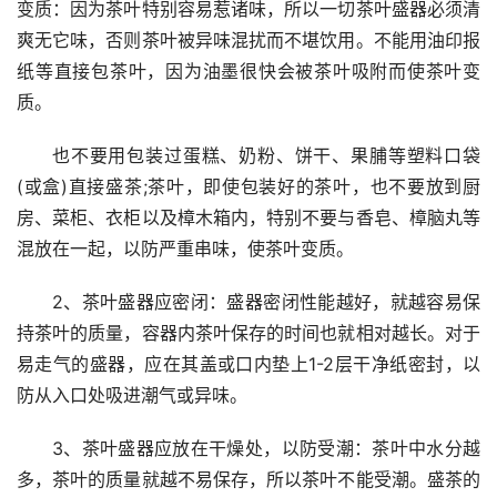
变质：因为茶叶特别容易惹诸味，所以一切茶叶盛器必须清
爽无它味，否则茶叶被异味混扰而不堪饮用。不能用油印报
纸等直接包茶叶，因为油墨很快会被茶叶吸附而使茶叶变
质。
也不要用包装过蛋糕、奶粉、饼干、果脯等塑料口袋
(或盒)直接盛茶;茶叶，即使包装好的茶叶，也不要放到厨
房、菜柜、衣柜以及樟木箱内，特别不要与香皂、樟脑丸等
混放在一起，以防严重串味，使茶叶变质。
2、茶叶盛器应密闭：盛器密闭性能越好，就越容易保
持茶叶的质量，容器内茶叶保存的时间也就相对越长。对于
易走气的盛器，应在其盖或口内垫上1-2层干净纸密封，以
防从入口处吸进潮气或异味。
3、茶叶盛器应放在干燥处，以防受潮：茶叶中水分越
多，茶叶的质量就越不易保存，所以茶叶不能受潮。盛茶的