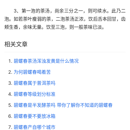
3、第一泡的茶汤，尚余三分之一，则可续水。此乃二
泡。如若茶叶瘦弱的茶，二泡茶汤正浓，饮后舌本回甘，齿
颊生香，余味无量。饮至三泡，则一般茶味已淡。
相关文章
碧螺春茶汤浑浊发黄是什么情况
为何碧螺春喝着苦
碧螺春属于普洱茶吗
碧螺春等级划分标准
碧螺春是半发酵茶吗 带你了解你不知道的碧螺春
碧螺春要不要放冰箱
碧螺春产自哪个城市