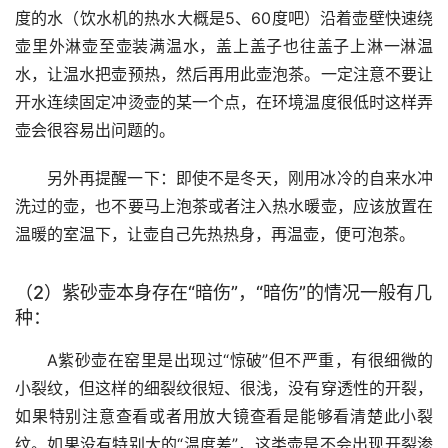
度的水（饮水机的热水大概是5、60度吧）沿着壶壁快速绕
壶里外淋壶至壶装满温水，盖上盖子也往盖子上淋一淋温
水，让温水把壶预热，然后再用此壶泡茶。一定注意不要让
开水连续固定冲烫壶的某一个点，在环境温度很低时这样弄
壶会很容易出问题的。
另外再提醒一下：即使不是冬天，刚用冰冷的自来水冲
洗过的壶，也不要马上泡茶或者注入热水暖壶，应该放置在
温暖的室温下，让壶自己先热热身，再温壶，便可泡茶。
（2）紫砂壶本身存在“暗伤”，“暗伤”的情况一般有几
种：
A紫砂壶在窑里是出现过“惊破”但不严重，有很细微的
小裂纹，但这样的细裂纹很短、很浅，没有穿透性的开裂，
如果特别注意查看或者用放大镜查看是能够看清楚此小裂
纹。如果没有特别大的“温度差”，这类壶是不会出现开裂渗