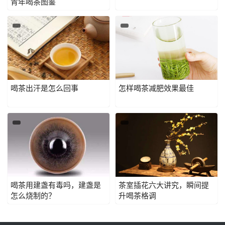
青年喝茶图鉴
喝茶出汗是怎么回事
怎样喝茶减肥效果最佳
喝茶用建盏有毒吗，建盏是
茶室插花六大讲究，瞬间提
怎么烧制的？
升喝茶格调