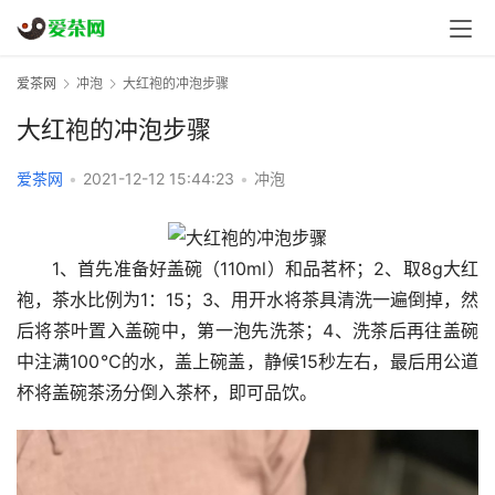
爱茶网
冲泡
大红袍的冲泡步骤
大红袍的冲泡步骤
爱茶网
•
2021-12-12 15:44:23
•
冲泡
1、首先准备好盖碗（110ml）和品茗杯；2、取8g大红
袍，茶水比例为1：15；3、用开水将茶具清洗一遍倒掉，然
后将茶叶置入盖碗中，第一泡先洗茶；4、洗茶后再往盖碗
中注满100℃的水，盖上碗盖，静候15秒左右，最后用公道
杯将盖碗茶汤分倒入茶杯，即可品饮。