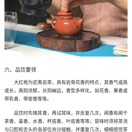
六、品饮要领
大红袍为武夷岩茶，具有岩骨花香的特点，其香气或高
或长，高则浓郁，长则幽远，香型多样化，如花香、果香或
带乳香、带密香等等。
品饮时先嗅其香，再试其味，并反复几次。闻香有闻干
茶香、盖香、水香、杯底香、叶底香等等；尝味时须将茶汤
与口腔和舌头的各部位充分接触，并重复几次，细细感觉茶