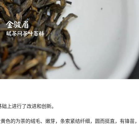
基础上进行了改进和创新。
金黄色的为茶的绒毛、嫩芽，条索紧结纤细，圆而挺直，有锋苗