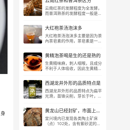
云南红茶和普洱茶区分
坑、牛栏坑、大坑口、流香涧、
艺，因此属于绿茶类，与六大茶
芽叶细嫩，色清香绝而成为茶中
悟源涧等地，同时大红袍亦具有
云南红茶的发酵程度为全发酵，
类中的白茶毫无关系。 （安吉
上品。 在古时，明前茶也是火
显著的岩骨花香、柔顺、甘甜、
而普洱熟茶的发酵程度一般是五
白茶氨基酸含量对比图） 另“安
前茶，火前即明前，因为古人在
细腻特点。 从狭义上来说，大
至八分；云南红茶口感醇滑细
吉白茶”的茶树为茶树的变种，
寒食节有禁火三日的习俗，三日
红袍指的是我们熟知的九龙窠母
腻，质感饱满且醇和，而普洱熟
属于“低温敏感...
内不生火做饭，故称“寒食”，寒
树大红袍。当年送给尼克松的
大红袍茶汤泡沫多
茶口感醇厚，独具陈香且醇浓细
食节是清明节前一天，因此“火
茶，就是出自这六棵母树之上。
滑，饱满丰润；云南红多以散茶
大红袍茶汤泡沫多主要是因为茶
前茶”实际上就是“明前茶”。 清
六棵茶树的产量，大家可想而
的形式存在，而普洱熟茶则有散
內茶皂素的作用，茶皂素是一类
代乾隆皇帝下江南到达杭州龙井
知。 据现代科学的“滴血验亲”，
茶、沱茶、砖茶、饼茶等多种形
结构复杂的糖苷类化合物，茶皂
观看龙井茶采制时，曾作诗《观
那六株母树的品种，分别是奇
式。 云南红茶和普洱茶区别：
素味苦而辛辣，可稍溶于温水，
采...
丹、北斗、雀舌。但母树大红袍
工艺 一般来说，对于滇红茶来
黄精泡茶喝是生的还是熟的
PH值5.6~5.7之间呈微酸性，
早已停止了采摘，我们现在能喝
说，工艺是造成红茶和熟茶区别
具有很强的起泡力，而冲泡大红
生黄精味麻，刺人咽喉，且成分
到的大红袍，是由武夷名丛无性
的最关键因素，从原料上来说，
袍时，茶內的茶皂素物质大量析
不利于人体吸收，因此生黄精不
繁殖的推广而来。 1994年，大
大叶种茶可以做成普洱茶也可以
出，从而造成泡沫多的正常现
适宜饮用，日常生活中，生黄精
红袍名丛无性繁育加工技术，
做成红茶 ，同样的原料，区别
象。 茶皂素，又名茶皂甙，是
必须经过加工处理（九蒸九
正...
的关键就在于工艺。熟茶的制作
山茶科植物中含有的一类天然糖
西湖龙井外形的品质特点是
晒），具体加工工艺为清洗、浸
工艺是：鲜叶—萎凋—杀青—揉
苷化合物，是一类齐墩果烷型五
泡、蒸制、晒干等步骤，加工后
西湖龙井外形的品质特点为扁平
捻—晒青—渥堆发酵—干燥—分
环三萜皂苷的混合物，基本结构
的黄精色泽呈黑色，且内含物质
光滑，苗锋尖削，芽长于叶，色
筛—挑拣—蒸压成形。 滇红茶
由皂苷元、糖体、有机酸三部分
利于身体吸收，适宜日常饮用。
泽嫩绿，体表无茸毛，其汤色嫩
制作工艺：鲜叶—萎凋—揉捻—
组成。 茶皂素具有山茶属植物
黄精的制作工艺： 第一步：洗
绿明亮，豆香浓郁，滋味清爽浓
发酵...
皂苷的通性，味苦而辛辣，能起
高压逐个清洗以后，再人工用刷
黄龙山已经封矿，市面上有真紫砂产品
醇，叶底嫩绿完整。 西湖龙井
，身
泡，茶皂素的结晶不溶于乙醚、
子一个一个仔细刷洗，以免里面
茶特点： 春茶的西湖龙井和浙
宜兴境内已发现各类陶土矿床
氯仿、丙酮苯、石油醚等溶剂，
夹杂泥沙等杂质。 第二步：浸
江龙井外观平坦光滑，幼苗锋
（点）102处，含有紫砂泥的甲
难溶于冷水、无水乙醇和无水甲
泡 浸泡并不是常见的水泡，而
利，芽比叶长，颜色浅绿色，体
泥矿28处，探明储量为5983万
醇，但是，可稍溶于温水、二硫