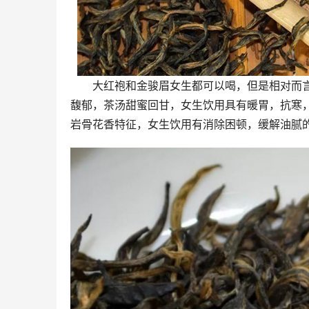
大红袍和金骏眉女生都可以喝，但是相对而
馥郁，茶汤甜蜜回甘，女生饮用具有暖胃，抗寒
岩骨花香特征，女生饮用有消除困顿，缓解油腻