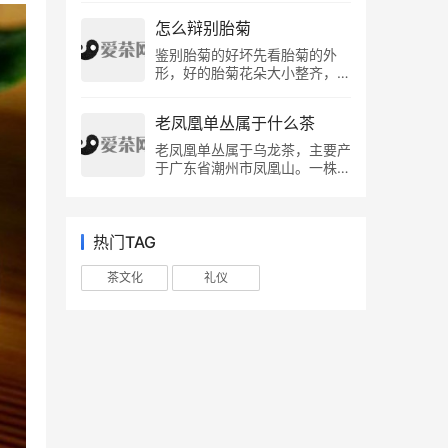
是以一定数量的纯黄酒浸泡，浸
表无绒毛。汤是浅绿色(黄色)和
吨。这里是紫砂陶生产的大型原
化碳和醋...
泡是让黄精充分的吸收黄酒，以
明亮的。栗香或嫩栗香，但有些
怎么辩别胎菊
料基地。若按每年用量万吨计
便于黄酒中的更多的酵母发酵，
茶有很高的火香；味道新鲜或醇
算，也可用百年以上。 虽紫砂
鉴别胎菊的好坏先看胎菊的外
又可借酒助黄酒的热性增加药
厚。叶子的底部是绿色的，仍然
矿不可再生，会越用越少，但是
形，好的胎菊花朵大小整齐，没
效。 第三步：蒸 蒸，是用水，
完好无损。 其他等级的龙井
紫砂矿没有了是危言耸听。现在
有碎花，没有杂质，没有粉尘，
水属阴。是自然界中最纯粹有益
茶，随着品级的下降，色泽从浅
也没有封黄龙山矿，只是限制性
没有小虫子。而品质差的则之。
的阴。将用黄酒煮过...
绿色到绿色再到深绿色，茶身由
开采，为了更加合理的利用紫砂
老凤凰单丛属于什么茶
胎菊花茶泡开后，好的胎菊花朵
小变大，茶条由光滑变粗糙。香
资源，所以市面上的紫砂壶有一
舒展开来，好像活了一样，非常
老凤凰单丛属于乌龙茶，主要产
气由嫩而凉变为浓而粗，4级茶
部分是真的，而大多部分也有假
有活力，生气，而差的菊花茶泡
于广东省潮州市凤凰山。一株茶
开始有粗的味道。叶的底部从嫩
的，购买的时候一定要注意，在
开后则死气沉沉的。 鉴别胎
树，经过茶农几代人的培育之
芽变为对生叶，颜色从浅黄色变
正规的地方购买，不要贪图小便
菊： 1、外形比对： 正宗的胎
后，被确认为有独特优异香味，
为绿色再变为黄褐...
宜。 ...
菊，纯正泛米黄色，一眼便知是
这株茶树于是被单株采收、单株
纯天然烘制，绝无采用硫磺等有
制作，那么，这株茶树就称为单
热门TAG
害物质进行烘制。且胎菊花朵大
丛茶树，所采制的茶叶就称为单
小整齐，没有碎花，没有小虫
丛茶，而凤凰单丛则是这众多优
茶文化
礼仪
子，干净卫生，符合安全卫生的
异单丛的总称。 凤凰单丛的功
食用标准。 2、泡开的花蕾对
效： 凤凰单丛茶中含有机化学
比： 正宗的胎菊，泡开后，花
成分达四百五十多种，无机矿物
朵舒展开来，好像活了一样，非
元素达四十多种。 茶叶中的有
常有活力，有生气，让的味蕾与
机化学成分和无机矿物元素含有
视觉都得到非凡的品质享受。
许多营养成分和药效成分。有机
3、茶汤颜色对比： 正宗优质的
化学成分主要有：茶多酚类、植
胎菊，...
物碱、蛋白质、氨基酸、维生
素、果胶素、有机酸、脂多糖、