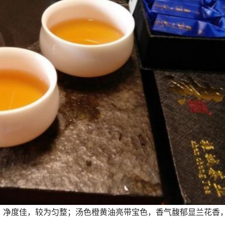
，净度佳，较为匀整；汤色橙黄油亮带宝色，香气馥郁显兰花香