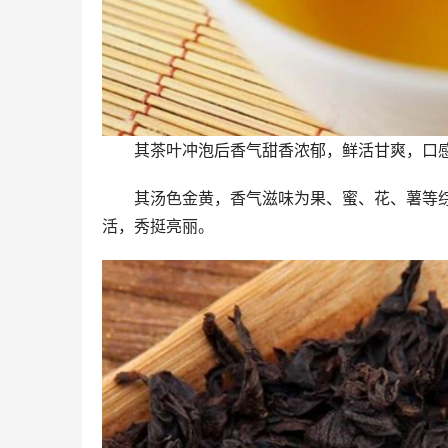
其茶叶冲泡后香气甜香浓郁，鲜活甘爽，口
其汤色金黄，香气滋味为果、蜜、花、薯等
活，秀挺亮丽。