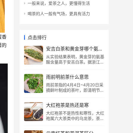
一般来说，爱茶之人，更懂得生活
喝茶的人一般有气场，更具有活力
蜜香
点击排行
著的
安吉白茶和黄金芽哪个氨基酸高
从实验结果表明，黄金芽的氨基
酸含量高于安吉白茶。据浙江大
学和中国农科院茶叶研究所分别
于1989和1993年测定表明：安
雨前明前茶什么意思
吉白茶氨基酸含量在6.19-
6.92%，比普通绿茶高1倍；另
雨前茶指的4月4日~4月20日采
根据研究测定，黄金芽中氨基酸
摘鲜叶制成的茶叶，即清明节至
含量普遍高达9%，因此，对于
谷雨期间的茶品，而明前茶指的
两者而言，黄金芽的氨基酸含量
是清明节4月4日之前采摘鲜叶
更高。 安吉白茶的特征 首先，
大红袍茶是热还是寒
制成的茶叶，在时间上，明前茶
我们明确一点，安吉白茶是绿
比雨前茶更早，明前茶鲜爽甘，
大红袍茶不是热性和寒性，大红
茶。 因为是一种珍罕的变异茶
雨前茶浓厚醇，但在耐泡度上，
袍属六大茶类中的乌龙茶，茶性
种，其加工原料采自一种嫩叶全
雨前茶的耐泡度更佳。 什么是
平和，大红袍主产于福建武夷
为白色的茶树， 而加工则是采
明前茶 “明前茶”，清明节4月4
山，核心产地位于武夷山的慧苑
用绿茶的杀青、揉捻、干燥工
前采制的茶叶。清明采摘，因其