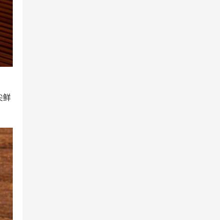
糖类、酶类、色素等。而凤凰单
枞茶所含的有机化学成分，如...
尖鲜