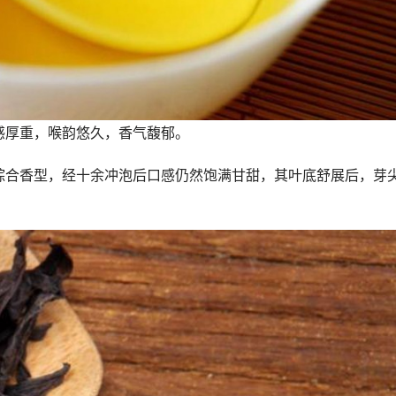
感厚重，喉韵悠久，香气馥郁。
综合香型，经十余冲泡后口感仍然饱满甘甜，其叶底舒展后，芽