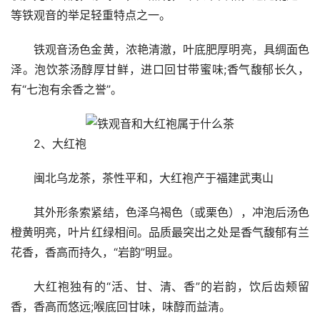
等铁观音的举足轻重特点之一。
铁观音汤色金黄，浓艳清澈，叶底肥厚明亮，具绸面色
泽。泡饮茶汤醇厚甘鲜，进口回甘带蜜味;香气馥郁长久，
有“七泡有余香之誉”。
2、大红袍
闽北乌龙茶，茶性平和，大红袍产于福建武夷山
其外形条索紧结，色泽乌褐色（或栗色），冲泡后汤色
橙黄明亮，叶片红绿相间。品质最突出之处是香气馥郁有兰
花香，香高而持久，“岩韵”明显。
大红袍独有的“活、甘、清、香”的岩韵，饮后齿颊留
香，香高而悠远;喉底回甘味，味醇而益清。