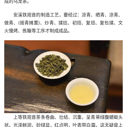
成的乌龙茶。
安溪铁观音的制造工艺，要经过：凉青、晒青、凉青、
做青、(摇青摊置)、炒青、揉捻、初焙、复焙、复包揉、文
火慢烤、拣簸等工序才制成成品。
上等铁观音茶条卷曲、壮结、沉重，呈青蒂绿腹蜻蜓头
状。光泽鲜润，砂绿显，红点明，叶表带白霜，这无疑是上