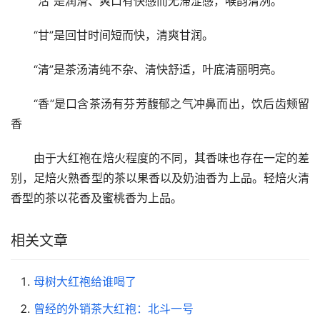
“活”是润滑、爽口有快感而无滞涩感，喉韵清冽。
“甘”是回甘时间短而快，清爽甘润。
“清”是茶汤清纯不杂、清快舒适，叶底清丽明亮。
“香”是口含茶汤有芬芳馥郁之气冲鼻而出，饮后齿颊留
香
由于大红袍在焙火程度的不同，其香味也存在一定的差
别，足焙火熟香型的茶以果香以及奶油香为上品。轻焙火清
香型的茶以花香及蜜桃香为上品。
相关文章
母树大红袍给谁喝了
曾经的外销茶大红袍：北斗一号