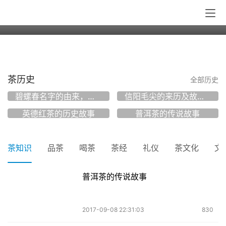
人走茶凉物是人非，人走茶凉的心情只有
自己懂
茶历史
全部历史
碧螺春名字的由来，一个有关康熙和碧螺春的故事
信阳毛尖的来历及故事介绍：典故
英德红茶的历史故事
普洱茶的传说故事
茶知识
品茶
喝茶
茶经
礼仪
茶文化
文
普洱茶的传说故事
2017-09-08 22:31:03
830