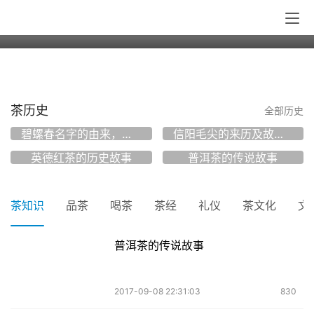
人走茶凉物是人非，人走茶凉的心情只有
自己懂
茶历史
全部历史
碧螺春名字的由来，一个有关康熙和碧螺春的故事
信阳毛尖的来历及故事介绍：典故
英德红茶的历史故事
普洱茶的传说故事
茶知识
品茶
喝茶
茶经
礼仪
茶文化
文
普洱茶的传说故事
2017-09-08 22:31:03
830